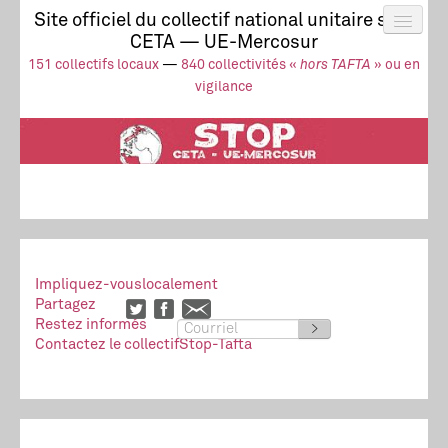
Site officiel du collectif national unitaire stop
CETA — UE-Mercosur
Actus
UE-Mercosur
151 collectifs locaux
—
840 collectivités «
hors TAFTA
» ou en
Stop à l’impunité !
TAFTA
CETA
vigilance
Collectivités
Collectif
Ressources
Impliquez-vous
localement
Partagez
Restez informés
>
Contactez le collectif
Stop-Tafta