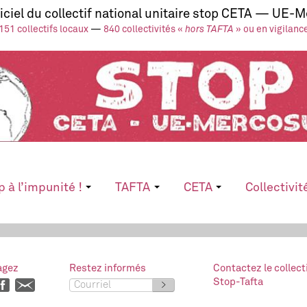
ficiel du collectif national unitaire stop CETA — UE-
151 collectifs locaux
—
840 collectivités «
hors TAFTA
» ou en vigilanc
p à l’impunité !
TAFTA
CETA
Collectivit
agez
Restez informés
Contactez le collect
Stop-Tafta
>