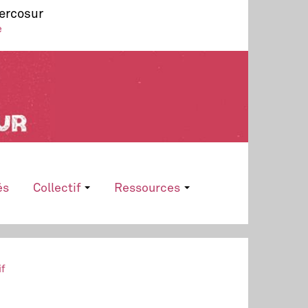
Mercosur
e
és
Collectif
Ressources
if