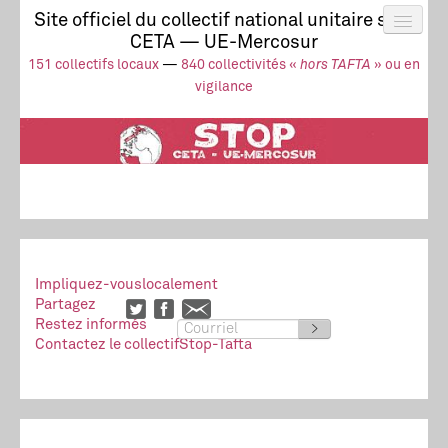
Site officiel du collectif national unitaire stop
CETA — UE-Mercosur
Actus
UE-Mercosur
151 collectifs locaux
—
840 collectivités «
hors TAFTA
» ou en
Stop à l’impunité !
TAFTA
CETA
vigilance
Collectivités
Collectif
Ressources
Impliquez-vous
localement
Partagez
Restez informés
>
Contactez le collectif
Stop-Tafta