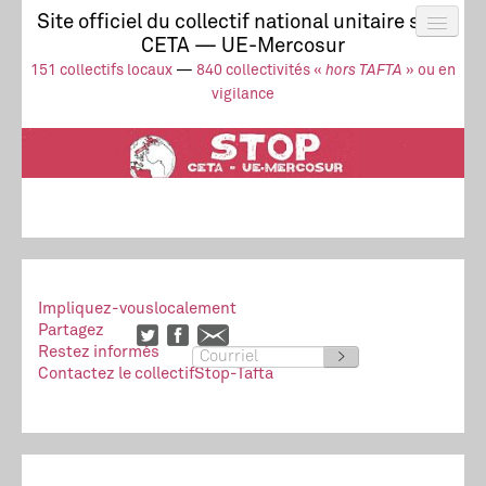
Site officiel du collectif national unitaire stop
CETA — UE-Mercosur
Actus
UE-Mercosur
151 collectifs locaux
—
840 collectivités «
hors TAFTA
» ou en
Stop à l’impunité !
TAFTA
CETA
vigilance
Collectivités
Collectif
Ressources
Impliquez-vous
localement
Partagez
Restez informés
>
Contactez le collectif
Stop-Tafta