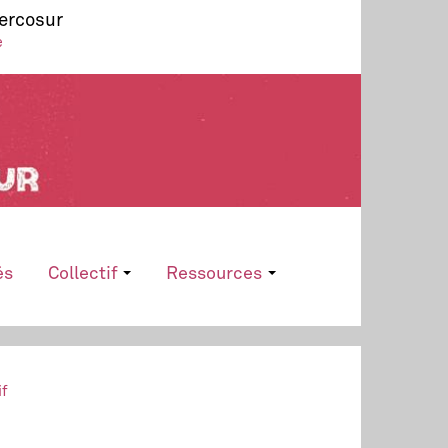
Mercosur
e
és
Collectif
Ressources
if