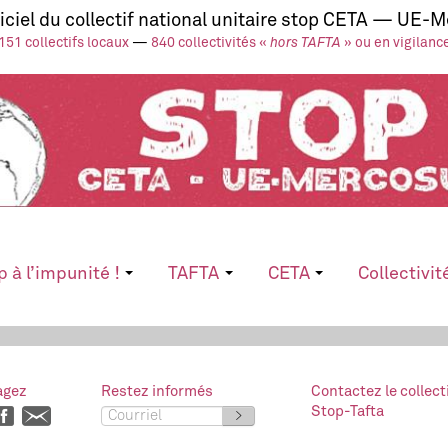
ficiel du collectif national unitaire stop CETA — UE-
151 collectifs locaux
—
840 collectivités «
hors TAFTA
» ou en vigilanc
p à l’impunité !
TAFTA
CETA
Collectivit
agez
Restez informés
Contactez le collect
Stop-Tafta
>