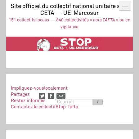
Site officiel du collectif national unitaire stop
CETA — UE-Mercosur
Actus
UE-Mercosur
151 collectifs locaux
—
840 collectivités «
hors TAFTA
» ou en
Stop à l’impunité !
TAFTA
CETA
vigilance
Collectivités
Collectif
Ressources
Impliquez-vous
localement
Partagez
Restez informés
>
Contactez le collectif
Stop-Tafta