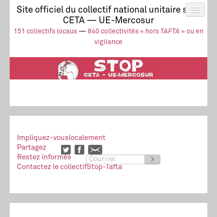
Site officiel du collectif national unitaire stop
CETA — UE-Mercosur
Actus
UE-Mercosur
151 collectifs locaux
—
840 collectivités «
hors TAFTA
» ou en
Stop à l’impunité !
TAFTA
CETA
vigilance
Collectivités
Collectif
Ressources
Impliquez-vous
localement
Partagez
Restez informés
>
Contactez le collectif
Stop-Tafta